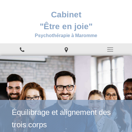
Cabinet
"Être en joie"
Psychothérapie à Maromme
Équilibrage et alignement des
Libération émotionnelle
Coaching de vie
trois corps