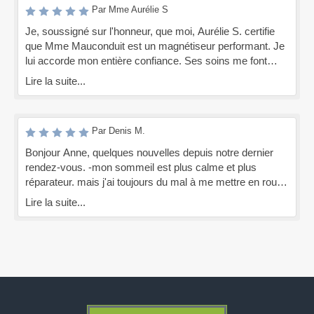
Par Mme Aurélie S
Je, soussigné sur l'honneur, que moi, Aurélie S. certifie
que Mme Mauconduit est un magnétiseur performant. Je
lui accorde mon entière confiance. Ses soins me font
énormément de bien. C'est une personne qui est à
Lire la suite...
l'écoute et très compréhensive. Depuis que je viens
consulter Mme Mauconduit, je me sens mieux. Pourtant,
j'avais eu recours à plusieurs médecins auparavant, mais
Par Denis M.
rien n'est aussi efficace que les soins de Mme
Mauconduit. De nos jours il est rare de trouver des gens
Bonjour Anne, quelques nouvelles depuis notre dernier
qui savent encore soigner les gens (ndlr: soigner sans
rendez-vous. -mon sommeil est plus calme et plus
médicaments) Je ne pourrai jamais la remercier autant
réparateur. mais j'ai toujours du mal à me mettre en route
que le bien qu'elle m'a fait! Avec tout mon respect
le matin. - L'après-midi, mon dynamisme et mon énergie
Lire la suite...
semblent plus forts qu'avant. - Je vais faire des
animations photos le mercredi à la maison du plateau de
Rouen. Mes propositions les intéressent beaucoup, et il y
aura certainement plus de travail pour moi dans un avenir
proche (après les élections.)...