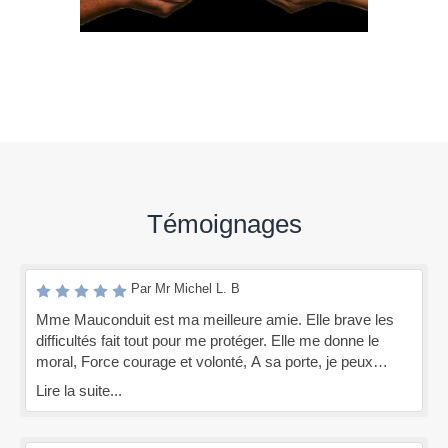
Témoignages
Par Mr Michel L. B
Mme Mauconduit est ma meilleure amie. Elle brave les
difficultés fait tout pour me protéger. Elle me donne le
moral, Force courage et volonté, A sa porte, je peux
frapper, Elle ne m'a jamais rien refusé, elle est toujours
Lire la suite...
prête à m'aider, aussi bien à me conseiller. Qu'elle reste
longtemps mon amie En qui j'ai confiance jusqu'à la fin de
ma vie.