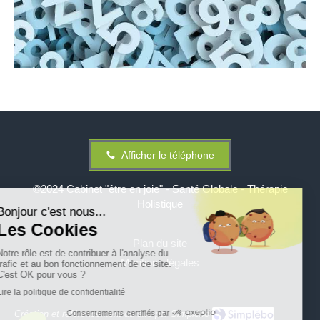
Afficher le téléphone
©2024 Cabinet "être en joie" - Santé Globale - Thérapie
Holistique
Plan du site
Mentions légales
Création et référencement du site par Simplébo