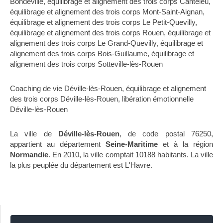
Bondeville
,
équilibrage et alignement des trois corps Canteleu
,
équilibrage et alignement des trois corps Mont-Saint-Aignan
,
équilibrage et alignement des trois corps Le Petit-Quevilly
,
équilibrage et alignement des trois corps Rouen
,
équilibrage et
alignement des trois corps Le Grand-Quevilly
,
équilibrage et
alignement des trois corps Bois-Guillaume
,
équilibrage et
alignement des trois corps Sotteville-lès-Rouen
Coaching de vie Déville-lès-Rouen
,
équilibrage et alignement
des trois corps Déville-lès-Rouen
,
libération émotionnelle
Déville-lès-Rouen
La ville de
Déville-lès-Rouen
, de code postal 76250,
appartient au département
Seine-Maritime
et à la région
Normandie
. En 2010, la ville comptait 10188 habitants. La ville
la plus peuplée du département est L'Havre.