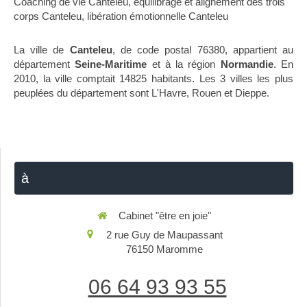
Coaching de vie Canteleu
,
équilibrage et alignement des trois
corps Canteleu
,
libération émotionnelle Canteleu
La ville de
Canteleu
, de code postal 76380, appartient au
département
Seine-Maritime
et à la région
Normandie
. En
2010, la ville comptait 14825 habitants. Les 3 villes les plus
peuplées du département sont L'Havre, Rouen et Dieppe.
à
Cabinet "être en joie"
2 rue Guy de Maupassant
76150
Maromme
06 64 93 93 55