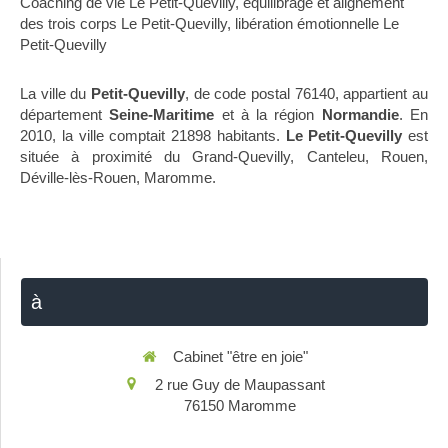
Coaching de vie Le Petit-Quevilly
,
équilibrage et alignement
des trois corps Le Petit-Quevilly
,
libération émotionnelle Le
Petit-Quevilly
La ville du
Petit-Quevilly
, de code postal 76140, appartient au
département
Seine-Maritime
et à la région
Normandie
. En
2010, la ville comptait 21898 habitants.
Le Petit-Quevilly
est
située à proximité du Grand-Quevilly, Canteleu, Rouen,
Déville-lès-Rouen, Maromme.
à
Cabinet "être en joie"
2 rue Guy de Maupassant
76150
Maromme